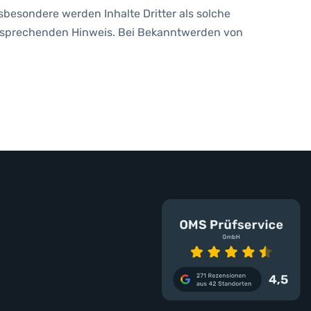
nsbesondere werden Inhalte Dritter als solche
ntsprechenden Hinweis. Bei Bekanntwerden von