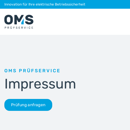
Skip
Innovation für Ihre elektrische Betriebssicherheit
to
content
OMS PRÜFSERVICE
Impressum
Prüfung anfragen