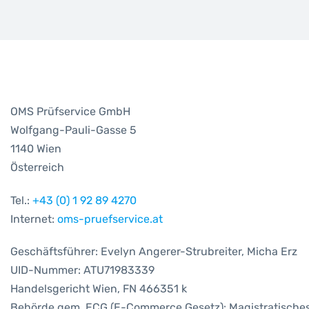
OMS Prüfservice GmbH
Wolfgang-Pauli-Gasse 5
1140 Wien
Österreich
Tel.:
+43 (0) 1 92 89 4270
Internet:
oms-pruefservice.at
Geschäftsführer: Evelyn Angerer-Strubreiter, Micha Erz
UID-Nummer: ATU71983339
Handelsgericht Wien, FN 466351 k
Behörde gem. ECG (E-Commerce Gesetz): Magistratisches 